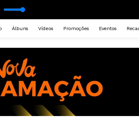
TO
o
Álbuns
Vídeos
Promoções
Eventos
Reca