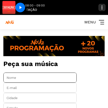
08:00 - 09:00
AÇÃO
ESTAÇÃO
MENU
Peça sua música
Nome:
E-mail:
Cidade:
Estado: